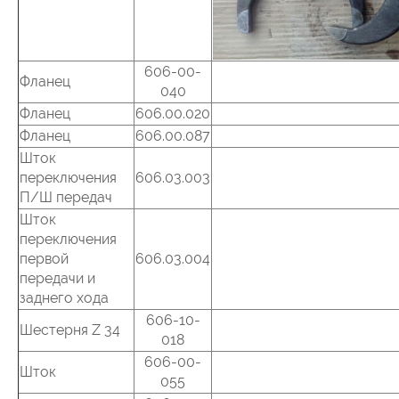
606-00-
Фланец
040
Фланец
606.00.020
Фланец
606.00.087
Шток
переключения
606.03.003
П/Ш передач
Шток
переключения
первой
606.03.004
передачи и
заднего хода
606-10-
Шестерня Z 34
018
606-00-
Шток
055