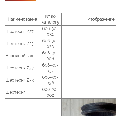
звонок
№ по
Наименование
Изображение
каталогу
606-30-
Шестерня Z27
031
606-30-
Шестерня Z23
033
606-30-
Выходной вал
006
606-30-
Шестерня Z37
037
606-30-
Шестерня Z33
038
606-20-
Шестерня
002