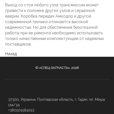
Выход со стоя любого узла трансмиссии может
привести к поломке других узлов и серьезной
аварии. Коробка передач Амкодор и другой
современной техники отличается высокой
надежностью. Но для обеспечения безотказной
работы при ее ремонте необходимо использовать
только качественные комплектующие от надежных
поставщиков.
Назад
© «СПЕЦ-ЗАПЧАСТЬ», 2026
37300, Украина, Полтавская область, г. Гадяч, пл. Мира
11а/34
+380501584013