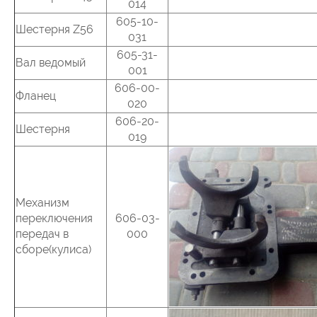
014
605-10-
Шестерня Z56
031
605-31-
Вал ведомый
001
606-00-
Фланец
020
606-20-
Шестерня
019
Механизм
переключения
606-03-
передач в
000
сборе(кулиса)