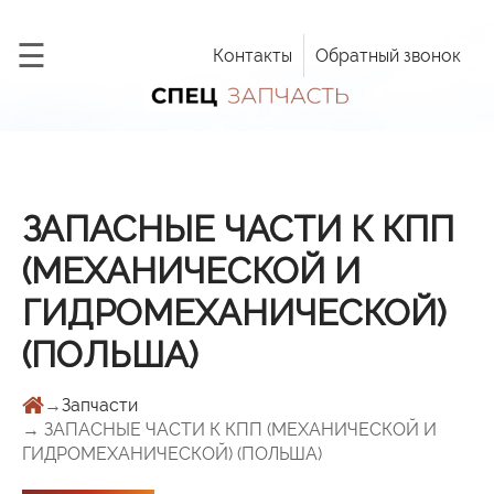
×
☰
Контакты
Обратный звонок
Главная
Продукция
Запчасти
Услуги
ЗАПАСНЫЕ ЧАСТИ К КПП
Новости
(МЕХАНИЧЕСКОЙ И
ГИДРОМЕХАНИЧЕСКОЙ)
Дилерская
сеть
(ПОЛЬША)
Вакансии
→
Запчасти
Контакты
→ ЗАПАСНЫЕ ЧАСТИ К КПП (МЕХАНИЧЕСКОЙ И
ГИДРОМЕХАНИЧЕСКОЙ) (ПОЛЬША)
Заказать
обратный