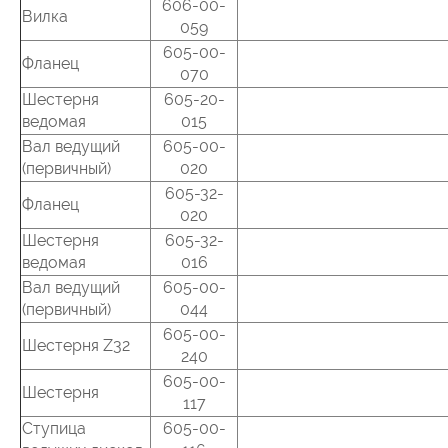
606-00-
Вилка
059
605-00-
Фланец
070
Шестерня
605-20-
ведомая
015
Вал ведущий
605-00-
(первичный)
020
605-32-
Фланец
020
Шестерня
605-32-
ведомая
016
Вал ведущий
605-00-
(первичный)
044
605-00-
Шестерня Z32
240
605-00-
Шестерня
117
Ступица
605-00-