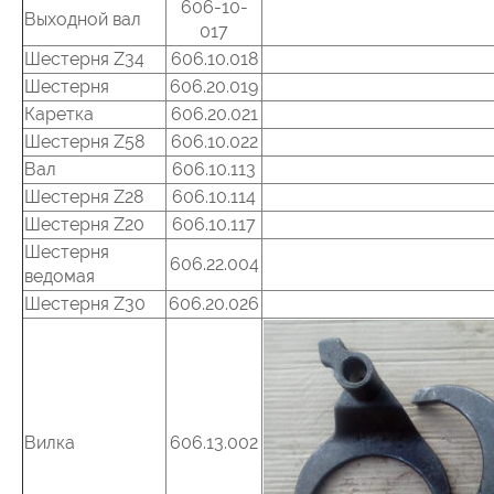
606-10-
Выходной вал
017
Шестерня Z34
606.10.018
Шестерня
606.20.019
Каретка
606.20.021
Шестерня Z58
606.10.022
Вал
606.10.113
Шестерня Z28
606.10.114
Шестерня Z20
606.10.117
Шестерня
606.22.004
ведомая
Шестерня Z30
606.20.026
Вилка
606.13.002