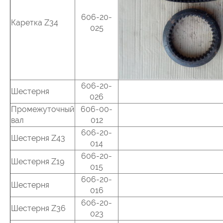
606-20-
Каретка Z34
025
606-20-
Шестерня
026
Промежуточный
606-00-
вал
012
606-20-
Шестерня Z43
014
606-20-
Шестерня Z19
015
606-20-
Шестерня
016
606-20-
Шестерня Z36
023