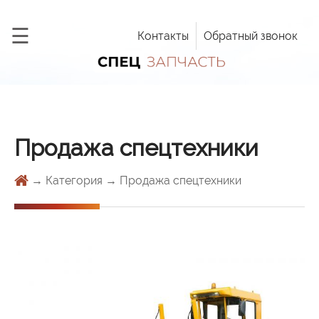
×
☰
Контакты
Обратный звонок
Главная
Продукция
Запчасти
Услуги
Продажа спецтехники
Новости
→ Категория → Продажа спецтехники
Дилерская
сеть
Вакансии
Контакты
Заказать
обратный