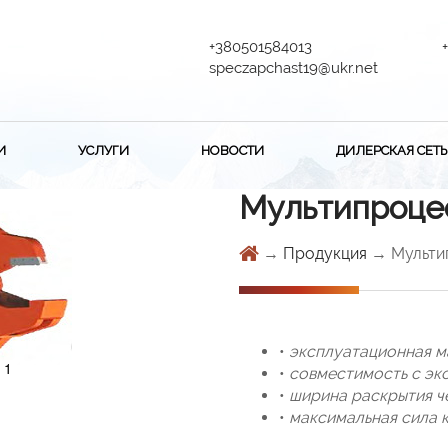
+380501584013
speczapchast19@ukr.net
И
УСЛУГИ
НОВОСТИ
ДИЛЕРСКАЯ СЕТЬ
Мультипроце
→
Продукция
→ Мульти
•
эксплуатационная м
1
•
совместимость с эк
•
ширина раскрытия ч
•
максимальная сила 