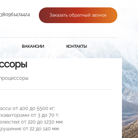
+380961474424
Заказать обратный звонок
ВАКАНСИИ
КОНТАКТЫ
ссоры
процессоры
асса:
от 400 до 5500 кг;
скаваторами:
от 3 до 70 т;
елюстей:
от 220 до 1230 мм;
крушения:
от 22 до 140 мм.