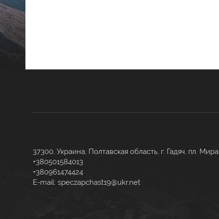
37300, Украина, Полтавская область, г. Гадяч, пл. Мира
+380501584013
+380961474424
E-mail:
speczapchast19@ukr.net